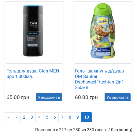
Гель для душа Cien MEN
Гель+шампунь д/душа
Sport 300мл.
DM SauBar
DschungelFruchten 2in1
250мл.
65.00 грн
60.00 грн
Уведомить
Уведомить
|<
<
2
3
4
5
6
7
8
9
10
Показано с 217 по 230 из 230 (всего 10 страниц)