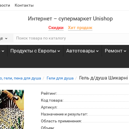
вости
Контакты
Интернет – супермаркет Unishop
Скидки
Хит продаж
де
е
Продукты с Европы
Автотовары
Ремонт
Гель д/душа Шикарні 
, гели, пена для душа
Гели для душа
Рейтинг:
Код товара:
Артикул:
Назначение и результат:
Область применения:
Объем: