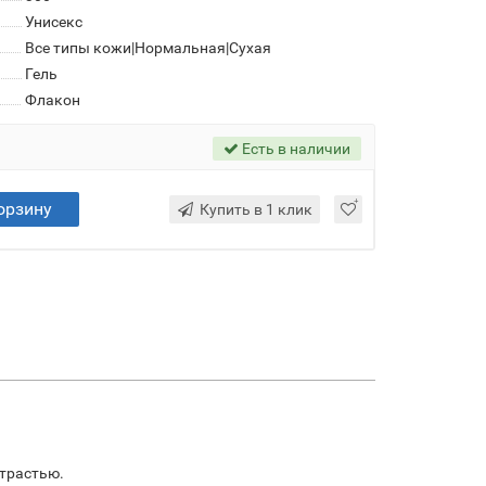
Унисекс
Все типы кожи|Нормальная|Сухая
Гель
Флакон
Есть в наличии
орзину
Купить в 1 клик
страстью.