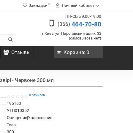
0
Закладки
Личный кабинет
ПН-СБ с 9:00-19:00
464-70-80
(066)
г.Киев, ул. Пироговский шлях, 32
(самовывоза нет)
Отзывы
Корзина
: 0
звірі - Червоне 300 мл
0 отзывов
195160
УТП010352
Очищение|Увлажнение
Тело
300