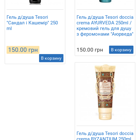
Гель д/душа Tesori
Гель д/душа Tesori doccia
"Сандал і Кашемір" 250
crema AYURVEDA 250ml /
ml
кремовий гель для душу
з феромонами "Аюрведа"
150.00 грн
150.00 грн
В корзину
В корзину
Гель д/душа Tesori doccia
crema BYZANTIUM 250ml