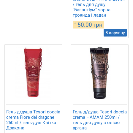
/ гель для душу
"Базантіум" чорна
троянда і ладан
150.00 грн
В корзину
Гель д/душа Tesori doccia
Гель д/душа Tesori doccia
crema Fiore del dragone
crema HAMAM 250ml /
250ml / гель-душ Квітка
гель для душу з олією
Дракона
аргана