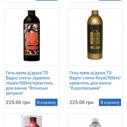
Гель-крем д/душа TD
Гель-крем д/душа TD
Bagno crema Japanese
Bagno crema Royal/500ml/
rituals/500ml/крем-гель
крем-гель для ванни
для ванни "Японські
"Королівський"
ритуали"
225.00 грн
225.00 грн
В корзину
В корзину